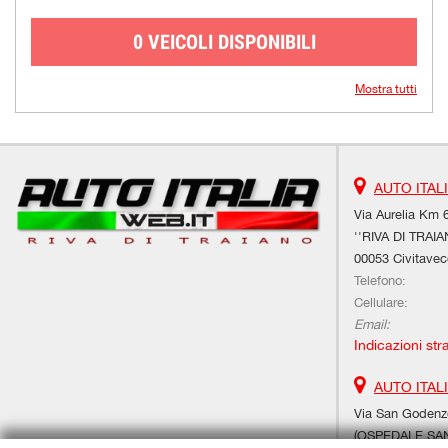
0 VEICOLI DISPONIBILI
Mostra tutti
AUTO ITAL
Via Aurelia Km 6
''RIVA DI TRAIA
00053 Civitavec
Telefono:
Cellulare:
Email:
Indicazioni str
AUTO ITAL
Via San Godenzo
(OSPEDALE SAN 