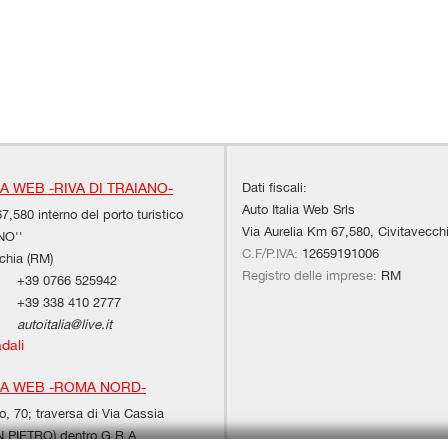
Dati fiscali:
IA WEB -RIVA DI TRAIANO-
Auto Italia Web Srls
7,580 interno del porto turistico
Via Aurelia Km 67,580, Civitavecch
NO''
C.F/P.IVA:
12659191006
chia (RM)
Registro delle imprese:
RM
+39 0766 525942
+39 338 410 2777
autoitalia@live.it
adali
IA WEB -ROMA NORD-
, 70; traversa di Via Cassia
PIETRO) dentro G.R.A.