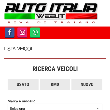
HOME
PARCO AUTO
AZIENDA
LISTA VEICOLI
DOVE SIAMO
SERVIZI
RICERCA VEICOLI
CONTATTI
USATO
KM0
NUOVO
ORARI
Marca e modello