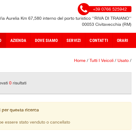
+39 0766 525942
Via Aurelia Km 67,580 interno del porto turistico ''RIVA DI TRAIANO''
00053 Civitavecchia (RM)
O
AZIENDA
DOVE SIAMO
SERVIZI
CONTATTI
ORARI
Home
/
Tutti I Veicoli
/
Usato
/
ovati
0
risultati
 per questa ricerca
be essere stato venduto o cancellato