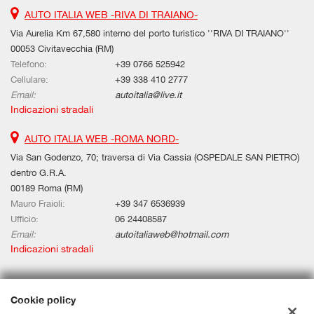
AUTO ITALIA WEB -RIVA DI TRAIANO-
Via Aurelia Km 67,580 interno del porto turistico ''RIVA DI TRAIANO''
00053 Civitavecchia (RM)
Telefono:
+39 0766 525942
Cellulare:
+39 338 410 2777
Email:
autoitalia@live.it
Indicazioni stradali
AUTO ITALIA WEB -ROMA NORD-
Via San Godenzo, 70; traversa di Via Cassia (OSPEDALE SAN PIETRO)
dentro G.R.A.
00189 Roma (RM)
Mauro Fraioli:
+39 347 6536939
Ufficio:
06 24408587
Email:
autoitaliaweb@hotmail.com
Indicazioni stradali
Dati fiscali:
Cookie policy
Auto Italia Web Srls