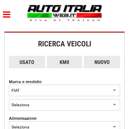
HOME
PARCO AUTO
RICERCA VEICOLI
AZIENDA
DOVE SIAMO
USATO
KM0
NUOVO
SERVIZI
Marca e modello
CONTATTI
ORARI
Alimentazione