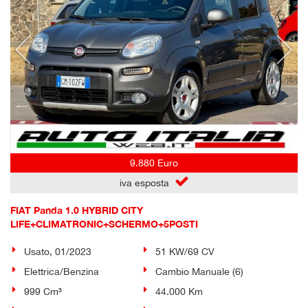
9.880 Euro
iva esposta
FIAT Panda 1.0 HYBRID CITY
LIFE+CLIMATRONIC+SCHERMO+5POSTI
Usato, 01/2023
51 KW/69 CV
Elettrica/Benzina
Cambio Manuale (6)
999 Cm³
44.000 Km