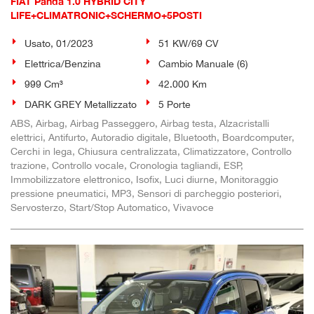
FIAT Panda 1.0 HYBRID CITY
LIFE+CLIMATRONIC+SCHERMO+5POSTI
Usato, 01/2023
51 KW/69 CV
Elettrica/Benzina
Cambio Manuale (6)
999 Cm³
42.000 Km
DARK GREY Metallizzato
5 Porte
ABS, Airbag, Airbag Passeggero, Airbag testa, Alzacristalli
elettrici, Antifurto, Autoradio digitale, Bluetooth, Boardcomputer,
Cerchi in lega, Chiusura centralizzata, Climatizzatore, Controllo
trazione, Controllo vocale, Cronologia tagliandi, ESP,
Immobilizzatore elettronico, Isofix, Luci diurne, Monitoraggio
pressione pneumatici, MP3, Sensori di parcheggio posteriori,
Servosterzo, Start/Stop Automatico, Vivavoce