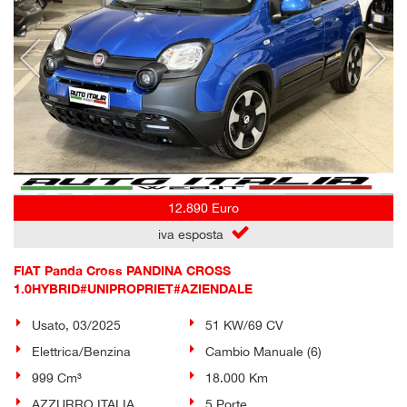
12.890 Euro
iva esposta
FIAT Panda Cross PANDINA CROSS
1.0HYBRID#UNIPROPRIET#AZIENDALE
Usato, 03/2025
51 KW/69 CV
Elettrica/Benzina
Cambio Manuale (6)
999 Cm³
18.000 Km
AZZURRO ITALIA
5 Porte