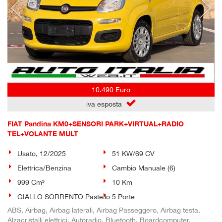
10.490 Euro
iva esposta
FIAT Pandina KM0+SENSORI PARK+VIRTUAL+RADIO
TEL+VOLANTE MULT
Usato, 12/2025
51 KW/69 CV
Elettrica/Benzina
Cambio Manuale (6)
999 Cm³
10 Km
GIALLO SORRENTO Pastello
5 Porte
ABS, Airbag, Airbag laterali, Airbag Passeggero, Airbag testa,
Alzacristalli elettrici, Autoradio, Bluetooth, Boardcomputer,