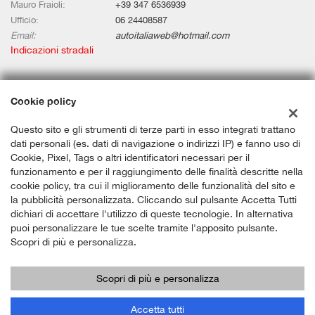
Mauro Fraioli:
+39 347 6536939
Ufficio:
06 24408587
Email:
autoitaliaweb@hotmail.com
Indicazioni stradali
Dati fiscali:
Cookie policy
Auto Italia Web Srls
Questo sito e gli strumenti di terze parti in esso integrati trattano
Via Aurelia Km 67,580, Civitavecchia (RM)
dati personali (es. dati di navigazione o indirizzi IP) e fanno uso di
C.F/P.IVA:
12659191006
Cookie, Pixel, Tags o altri identificatori necessari per il
Registro delle imprese:
RM
funzionamento e per il raggiungimento delle finalità descritte nella
cookie policy, tra cui il miglioramento delle funzionalità del sito e
la pubblicità personalizzata. Cliccando sul pulsante Accetta Tutti
dichiari di accettare l'utilizzo di queste tecnologie. In alternativa
puoi personalizzare le tue scelte tramite l'apposito pulsante.
Scopri di più e personalizza.
Scopri di più e personalizza
Copyright © 2026 GestionaleAuto.com S.r.l., Tutti i diritti riservati -
Leggi l'informativa sulla privacy
-
Cookie Policy
Sito creato da:
GestionaleAuto.com
Accetta tutti