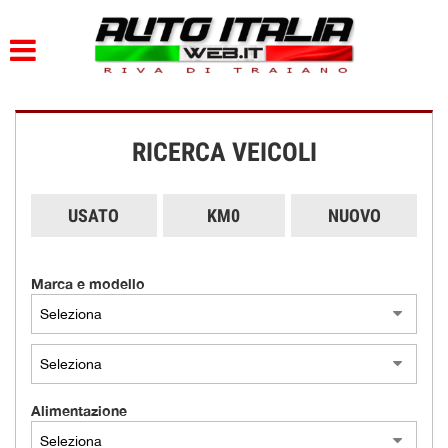
HOME
PARCO AUTO
RICERCA VEICOLI
AZIENDA
DOVE SIAMO
USATO
KM0
NUOVO
SERVIZI
Marca e modello
CONTATTI
ORARI
Alimentazione