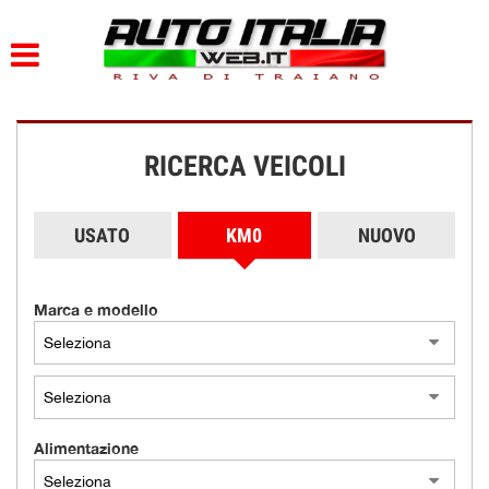
HOME
PARCO AUTO
RICERCA VEICOLI
AZIENDA
DOVE SIAMO
USATO
KM0
NUOVO
SERVIZI
Marca e modello
CONTATTI
ORARI
Alimentazione