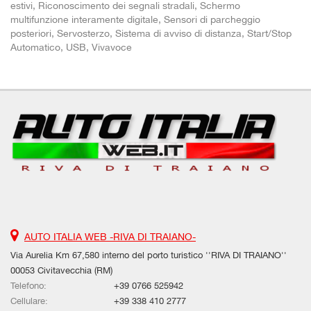
estivi, Riconoscimento dei segnali stradali, Schermo
multifunzione interamente digitale, Sensori di parcheggio
posteriori, Servosterzo, Sistema di avviso di distanza, Start/Stop
Automatico, USB, Vivavoce
AUTO ITALIA WEB -RIVA DI TRAIANO-
Via Aurelia Km 67,580 interno del porto turistico ''RIVA DI TRAIANO''
00053 Civitavecchia (RM)
Telefono:
+39 0766 525942
Cellulare:
+39 338 410 2777