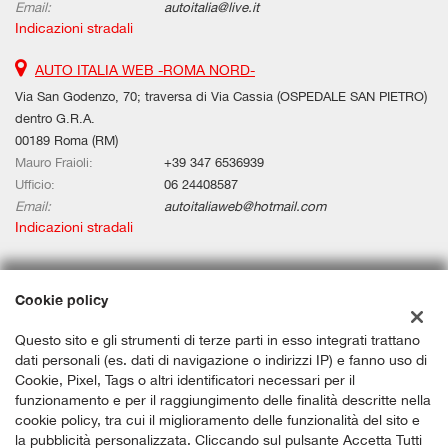
Email:
autoitalia@live.it
Indicazioni stradali
AUTO ITALIA WEB -ROMA NORD-
Via San Godenzo, 70; traversa di Via Cassia (OSPEDALE SAN PIETRO)
dentro G.R.A.
00189 Roma (RM)
Mauro Fraioli:
+39 347 6536939
Ufficio:
06 24408587
Email:
autoitaliaweb@hotmail.com
Indicazioni stradali
Dati fiscali:
Cookie policy
Auto Italia Web Srls
Questo sito e gli strumenti di terze parti in esso integrati trattano
Via Aurelia Km 67,580, Civitavecchia (RM)
dati personali (es. dati di navigazione o indirizzi IP) e fanno uso di
C.F/P.IVA:
12659191006
Cookie, Pixel, Tags o altri identificatori necessari per il
Registro delle imprese:
RM
funzionamento e per il raggiungimento delle finalità descritte nella
cookie policy, tra cui il miglioramento delle funzionalità del sito e
la pubblicità personalizzata. Cliccando sul pulsante Accetta Tutti