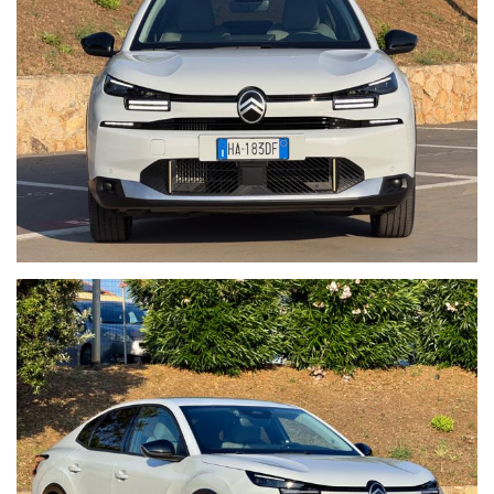
CARICA CELLULARE WIRELESS
SENSORI LUCI PIOGGIA
Visita il nostro sito WWW.AUTOITALIAWEB.IT per vedere la
disponibilità in tempo reale e oltre 50 foto in alta definizione della
vettura!!!
Auto Italia Web Srls è formata da uno staff che da oltre 22 anni è
specializzato nella vendita di vetture usate o aziendali. Tutte le
nostre vetture sono ufficiali, non di importazione. Le vetture del
nostro parco auto, vengono accuratamente selezionate,
controllate e garantite 12 mesi dalla data di acquisto.Le nostre
auto sono tutte certificate con chilometraggio verificabile.
Possibilità di prenotazione on-line, permuta, finanziamento on-line
Esito Finanziamento in 12 ore
MARCO 338.4102777 RIVA DI TRAIANO !!
ORARIO:
Dal Lunedi al Venerdì 09:00 - 13:00 / 15.45 - 19.00
Sabato 09:00 - 13:00