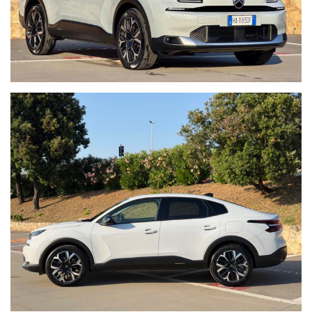
Possibilità di vedere la vettura fuori orario su appuntamento.
Nota bene:La dotazione tecnica e gli accessori indicati nella
presente scheda potrebbero non coincidere con l’effettivo
equipaggiamento del veicolo
a causa della non uniformità dei dati pubblicati dai diversi portali.
Ci scusiamo per l’inconveniente e vi invitiamo a verificare le
caratteristiche dello specifico veicolo.
AUTO ITALIA WEB S.r.l. declina ogni responsabilità per eventuali
involontarie incongruenze, che non rappresentano in alcun modo
un impegno contrattuale.