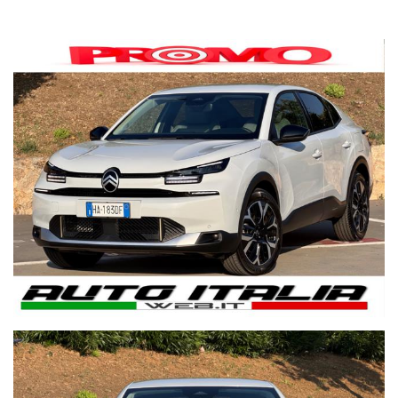
* VETTURA AZIENDALE
* UFFICIALE ITALIANA
* UNICO PROPRIETARIO
* 12 MESI DI GARANZIA ITALIA
* CHILOMETRAGGIO CERTIFICATO
CAMBIO AUTOMATICO 8 MARCE
NAVIGAZIONE
CARPLAY WI-FI APPLE&ANDROID
VIRTUAL COCKPIT
PELLE NERA E BIANCA CON DESIGN A RETTANGOLI
CERCHI 18'' DIAMANTATI
RETROCAMERA
SENSORI PARK ANT.+POST.
FULL LED CON DIURNE
VETRI SCURI
ADAS
CLIMATRONIC BIZONA
VOLANTE MULTIFUNZIONE
CAMBIO F1 AL VOLANTE