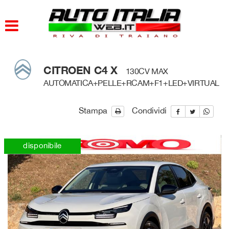
HOME
PARCO AUTO
CITROEN C4 X
130CV MAX
AZIENDA
AUTOMATICA+PELLE+RCAM+F1+LED+VIRTUAL
DOVE SIAMO
Stampa
Condividi
SERVIZI
disponibile
CONTATTI
ORARI