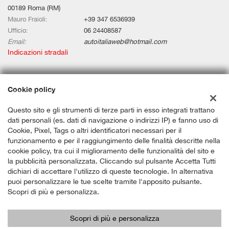
00189 Roma (RM)
Mauro Fraioli:
+39 347 6536939
Ufficio:
06 24408587
Email:
autoitaliaweb@hotmail.com
Indicazioni stradali
Dati fiscali:
Cookie policy
Auto Italia Web Srls
Questo sito e gli strumenti di terze parti in esso integrati trattano
Via Aurelia Km 67,580, Civitavecchia (RM)
dati personali (es. dati di navigazione o indirizzi IP) e fanno uso di
C.F/P.IVA:
12659191006
Cookie, Pixel, Tags o altri identificatori necessari per il
Registro delle imprese:
RM
funzionamento e per il raggiungimento delle finalità descritte nella
cookie policy, tra cui il miglioramento delle funzionalità del sito e
la pubblicità personalizzata. Cliccando sul pulsante Accetta Tutti
dichiari di accettare l'utilizzo di queste tecnologie. In alternativa
puoi personalizzare le tue scelte tramite l'apposito pulsante.
Scopri di più e personalizza.
Scopri di più e personalizza
Copyright © 2026 GestionaleAuto.com S.r.l., Tutti i diritti riservati -
Leggi l'informativa sulla privacy
-
Cookie Policy