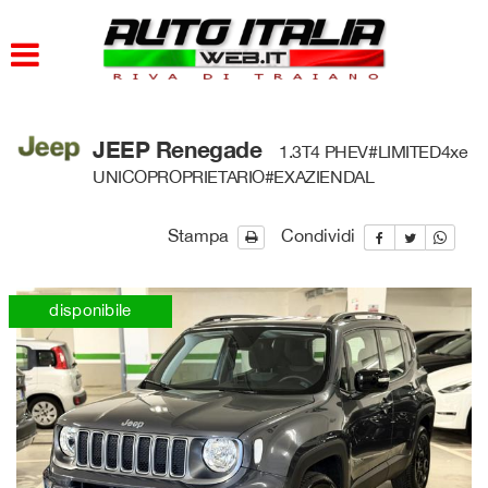
HOME
PARCO AUTO
JEEP Renegade
1.3T4 PHEV#LIMITED4xe
AZIENDA
UNICOPROPRIETARIO#EXAZIENDAL
DOVE SIAMO
Stampa
Condividi
SERVIZI
disponibile
CONTATTI
ORARI