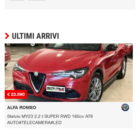
ULTIMI ARRIVI
€ 23.890
€
ALFA ROMEO
Stelvio MY23 2.2 t SUPER RWD 160cv AT8
AUTO#TELECAMERA#LED