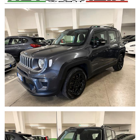
APPLE CARPLAY E ANDROID AUTO
SPECCHI ELETTRICI
CLIMATIZZATORE
FENDINEBBIA
VOLANTE MULTIFUNZIONE
CARICABATT DOMESTICO
Nota bene:La dotazione tecnica e gli accessori indicati nella
presente scheda potrebbero non coincidere con l’effettivo
equipaggiamento del veicolo
a causa della non uniformità dei dati pubblicati dai diversi portali.
Ci scusiamo per l’inconveniente e vi invitiamo a verificare le
caratteristiche dello specifico veicolo.
AUTO ITALIA WEB S.r.l. declina ogni responsabilità per eventuali
involontarie incongruenze, che non rappresentano in alcun modo
un impegno contrattuale.