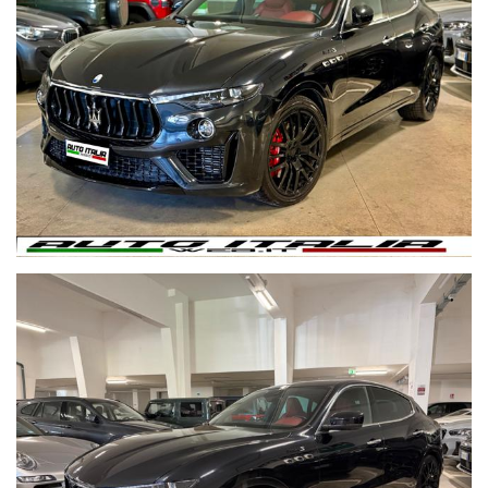
QUESTO LINK
https://linktr.ee/Autoitaliawebromanord
* MASERATI LEVANTE MODENA S 430CV 3.0 V6
* CERCHI IN LEGA DA 21
* INTERNI IN PELLE TOTALE ROSSO
* DETTAGLI INTERNI IN CARBONIO (SPORTELLI , LEVE
CAMBIO,TUNNEL)
* TELECAMERA 360
* APPLE CARPLAY E ANDROID
* SOSPENSIONI PNEUMATICHE
* KEYLESS
* SISTEMI ADAS
* ANGOLO CIECO
* BRAKE ASSIST
* ASSISTENZA CORSIA
* SENSORI PARCHEGGIO
* BRACCIOLO
* SEDILI ELETTRICI CON MEMORIE
* PORTELLONE ELETTRICO
Visita il nostro sito WWW.AUTOITALIAWEB.IT per vedere la