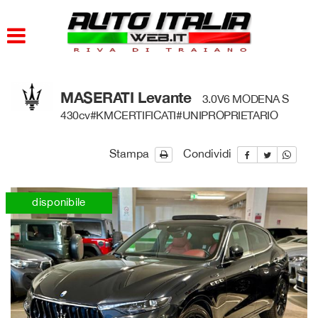
HOME
PARCO AUTO
MASERATI Levante
3.0V6 MODENA S
AZIENDA
430cv#KMCERTIFICATI#UNIPROPRIETARIO
DOVE SIAMO
Stampa
Condividi
SERVIZI
disponibile
CONTATTI
ORARI