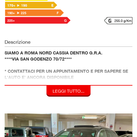
255.0 g/Km
Descrizione
SIAMO A ROMA NORD CASSIA DENTRO G.R.A.
****VIA SAN GODENZO 70/72****
* CONTATTACI PER UN APPUNTAMENTO E PER SAPERE SE
L'AUTO E' ANCORA DISPONIBILE
* PER ULTERIORI FOTOGRAFIE DELL'AUTO POTETE
LEGGI TUTTO...
COLLEGARVI AL NOSTRO SITO
* AUTO COPERTA DA 12 MESI DI GARANZIA SU PARTI
MECCANICHE ED ELETTRONICHE , ASSISTENZA STRADALE
IN CASO DI GUASTO ED AUTO SOSTITUTIVA !!!!!
SCOPRI L'AUTO SUI NOSTRI CANALI SOCIAL !! COPIA