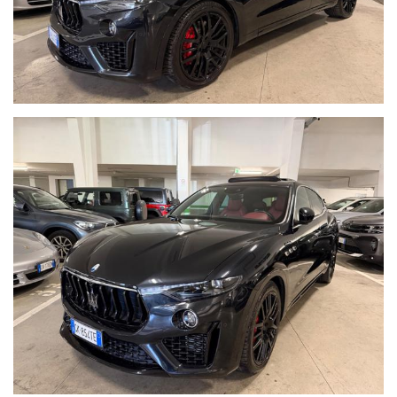
disponibilità in tempo reale e oltre 50 foto in alta definizione della
vettura!!!
Auto Italia Web Srls è formata da uno staff che da oltre 15 anni è
specializzato nella vendita di vetture usate o aziendali. Tutte le
nostre vetture sono ufficiali, non di importazione. Le vetture del
nostro parco auto, vengono accuratamente selezionate,
controllate e garantite 12 mesi dalla data di acquisto.Le nostre
auto sono tutte certificate con chilometraggio verificabile.
Possibilità di prenotazione on-line, permuta, finanziamento on-line
e assicurazione 5 giorni.
MAURO 347.6536939 ROMA NORD-SAN GODENZO !!
ORARIO:
Dal Lunedi al Sabato 10:00/13:00 - 15:30/19:00
Possibilità di vedere la vettura fuori orario su appuntamento.
Nota bene:La dotazione tecnica e gli accessori indicati nella