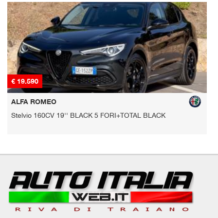
€ 22.890
ALFA ROMEO
AL BLACK
Stelvio 190CV Q4 19''
BLACK+RETROCAMERA+2PDC+PACKBLAC