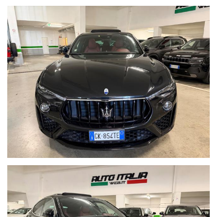
presente scheda potrebbero non coincidere con l’effettivo
equipaggiamento del veicolo
a causa della non uniformità dei dati pubblicati dai diversi portali.
Ci scusiamo per l’inconveniente e vi invitiamo a verificare le
caratteristiche dello specifico veicolo.
AUTO ITALIA WEB S.r.l. declina ogni responsabilità per eventuali
involontarie incongruenze, che non rappresentano in alcun modo
un impegno contrattuale.