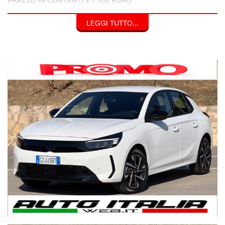
PREZZO IN CONTANTI + 1.500 EURO
* VETTURA AZIENDALE
LEGGI TUTTO...
* UFFICIALE ITALIANA
* UNICO PROPRIETARIO
* 12 MESI DI GARANZIA ITALIA
* CHILOMETRAGGIO CERTIFICATO
NAVIGAZIONE TOUCH 16:9
CARPLAY APPLE&ANDROID WI-FI
VIRTUAL COCKPIT
RETROCAMERA
SENSORI PARK ANT.+POST.
SEDILI SPORTIVI
MISTO PELLE TEX GS
CERCHI 16'' DIAMANTATI BICOLOR
FULL LED
PACK BLACK ESTERNO
ADAS
6 MARCE