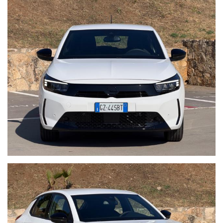
TASTO SPORT
SPECCHI ELETTRICI
VOLANTE MULTIFUNZIONE
SENSORI LUCI-PIOGGIA
Visita il nostro sito WWW.AUTOITALIAWEB.IT per vedere la
disponibilità in tempo reale e oltre 50 foto in alta definizione della
vettura!!!
Auto Italia Web Srls è formata da uno staff che da oltre 22 anni è
specializzato nella vendita di vetture usate o aziendali. Tutte le
nostre vetture sono ufficiali, non di importazione. Le vetture del
nostro parco auto, vengono accuratamente selezionate,
controllate e garantite 12 mesi dalla data di acquisto.Le nostre
auto sono tutte certificate con chilometraggio verificabile.
Possibilità di prenotazione on-line, permuta, finanziamento on-line
Esito Finanziamento in 12 ore
MARCO 338.4102777 RIVA DI TRAIANO !!