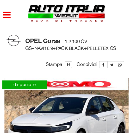
HOME
PARCO AUTO
OPEL Corsa
1.2 100 CV
AZIENDA
GS+NAVI16:9+PACK BLACK+PELLETEX GS
DOVE SIAMO
Stampa
Condividi
SERVIZI
disponibile
CONTATTI
ORARI