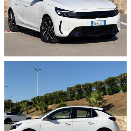
ORARIO:
Dal Lunedi al Venerdì 09:00 - 13:00 / 15.45 - 19.00
Sabato 09:00 - 13:00
Possibilità di vedere la vettura fuori orario su appuntamento.
Nota bene:La dotazione tecnica e gli accessori indicati nella
presente scheda potrebbero non coincidere con l’effettivo
equipaggiamento del veicolo
a causa della non uniformità dei dati pubblicati dai diversi portali.
Ci scusiamo per l’inconveniente e vi invitiamo a verificare le
caratteristiche dello specifico veicolo.
AUTO ITALIA WEB S.r.l. declina ogni responsabilità per eventuali
involontarie incongruenze, che non rappresentano in alcun modo
un impegno contrattuale.