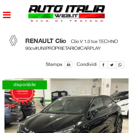
HOME
PARCO AUTO
RENAULT Clio
Clio V 1.0 tce TECHNO
AZIENDA
90cv#UNIPROPRIETARIO#CARPLAY
DOVE SIAMO
Stampa
Condividi
SERVIZI
disponibile
CONTATTI
ORARI