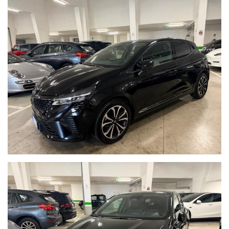
CLIMATIZZATORE AUTOMATICO
SCHERMO TOUCH
TELECAMERA POSTERIORE
LED DIURNI
VOLANTE MULTIFUNZIONE
CRUISE CONTROL
BRAKE ASSIST
BRACCIOLO
SENSORE PARCHEGGIO
SENSORE PIOGGIA
APPLE CARPLAY E ANDROID AUTO
DISPLAY DIGITALE
COMPUTER DI BORDO
CERCHI IN LEGA
Visita il nostro sito WWW.AUTOITALIAWEB.IT per vedere la
disponibilità in tempo reale e oltre 50 foto in alta definizione della
vettura!!!
Auto Italia Web Srls è formata da uno staff che da oltre 15 anni è