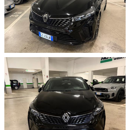
specializzato nella vendita di vetture usate o aziendali. Tutte le
nostre vetture sono ufficiali, non di importazione. Le vetture del
nostro parco auto, vengono accuratamente selezionate,
controllate e garantite 12 mesi dalla data di acquisto.Le nostre
auto sono tutte certificate con chilometraggio verificabile.
Possibilità di prenotazione on-line, permuta, finanziamento on-line
e assicurazione 5 giorni.
MAURO 347.6536939 ROMA NORD-SAN GODENZO !!
ORARIO:
Dal Lunedi al VENERDI 10:00/13:00 - 16/19:00 sabato 10-13
Possibilità di vedere la vettura fuori orario su appuntamento.
Nota bene:La dotazione tecnica e gli accessori indicati nella
presente scheda potrebbero non coincidere con l’effettivo
equipaggiamento del veicolo
a causa della non uniformità dei dati pubblicati dai diversi portali.
Ci scusiamo per l’inconveniente e vi invitiamo a verificare le
caratteristiche dello specifico veicolo.
AUTO ITALIA WEB S.r.l. declina ogni responsabilità per eventuali
involontarie incongruenze, che non rappresentano in alcun modo
un impegno contrattuale.