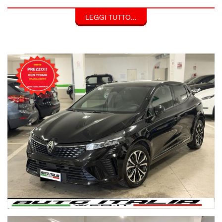
------ WWW.AUTOITALIAWEB.IT -------
LEGGI TUTTO...
* AUTO COPERTA DA 12 MESI DI GARANZIA SU PARTI
MECCANICHE ED ELETTRONICHE , ASSISTENZA STRADALE
IN CASO DI GUASTO ED AUTO SOSTITUTIVA !!!!!
GUARDA I NOSTRI REEL !!
https://nor01.safelinks.protection.outlook.com/?
url=https%3A%2F%2Fwww.instagram.com%2Fautoitaliawe
SUPER PREZZO RISERVATO AD ACQUISTO CON
FINANZIAMENTO
anticipo ZERO , 223 EURO PER 48 MESI , PIU MAXIRATA
FINALE
COMPRESO NELLA RATA ,POLIZZA FURTO E INCENDIO CON
RIMBORSO VALORE TOTALE FATTURA DI ACQUISTO PER
TUTTA LA DURATA DEL FINANZIAMENTO
E IN PIU ATTI VANDALICI ,CRISTALLI, EVENTI NATURALI E
SOCIOPOLITICI E FURTO PARZIALE
RENAULT CLIO 1.0 TCE TECHNO NERO MET