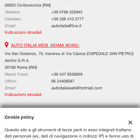
00053 Civitavecchia (RM)
Telefono:
+39 0766 525942
Cellulare:
+39 338 410 2777
Email:
autoitalia@live.it
Indicazioni stradali
AUTO ITALIA WEB -ROMA NORD-
Via San Godenzo, 70; traversa di Via Cassia (OSPEDALE SAN PIETRO)
dentro G.R.A.
00189 Roma (RM)
Mauro Fraioli:
+39 347 6536939
Ufficio:
06 24408587
Email:
autoitaliaweb@hotmail.com
Indicazioni stradali
Dati fiscali:
Cookie policy
Auto Italia Web Srls
Questo sito e gli strumenti di terze parti in esso integrati trattano
Via Aurelia Km 67,580, Civitavecchia (RM)
dati personali (es. dati di navigazione o indirizzi IP) e fanno uso di
C.F/P.IVA:
12659191006