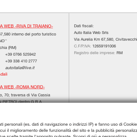
Dati fiscali:
IA WEB -RIVA DI TRAIANO-
Auto Italia Web Srls
7,580 interno del porto turistico
Via Aurelia Km 67,580, Civitavecch
NO''
C.F/P.IVA:
12659191006
chia (RM)
Registro delle imprese:
RM
+39 0766 525942
+39 338 410 2777
autoitalia@live.it
adali
IA WEB -ROMA NORD-
, 70; traversa di Via Cassia
PIETRO) dentro G.R.A.
M)
+39 347 6536939
06 24408587
ati personali (es. dati di navigazione o indirizzi IP) e fanno uso di Cookie
autoitaliaweb@hotmail.com
a cui il miglioramento delle funzionalità del sito e la pubblicità personal
adali
 tue scelte tramite l'apposito pulsante. Scopri di più e personalizza.