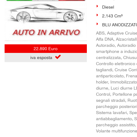
Diesel
2.143 Cm³
BLU ANODIZZATO
ABS, Adaptive Cruise 
Alfa DNA, Alzacristall
Autoradio, Autoradio
22.890 Euro
smartphone a induzi
centralizzata, Chiusu
iva esposta
Controllo elettronico
tagliandi, Cruise Con
antiparticolato, Fren
holder, Immobilizzatore
diurne, Luci diurne 
Control, Portellone p
segnali stradali, Ruot
parcheggio posteriori
Sistema lavafari, Spec
antiabbagliamento, S
parcheggio assistito,
Volante multifunzione