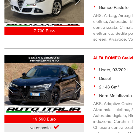
Bianco Pastello
ABS, Airbag, Airbag l
elettrici, Autoradio,
centralizzata, Climat
7.790 Euro
elettronico, Sedile po
screen, Vivavoce, Vol
ALFA ROMEO Stelvi
Usato, 03/2021
Diesel
2.143 Cm³
Nero Metallizzato
ABS, Adaptive Cruise 
Alzacristalli elettric
Autoradio digitale, 
19.590 Euro
induzione, Cerchi in
Chiusura centralizza
iva esposta