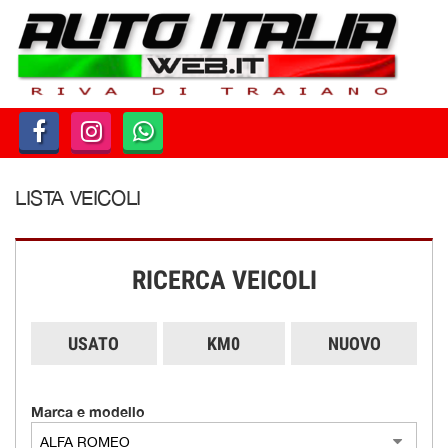
HOME
PARCO AUTO
AZIENDA
LISTA VEICOLI
DOVE SIAMO
SERVIZI
RICERCA VEICOLI
CONTATTI
USATO
KM0
NUOVO
ORARI
Marca e modello