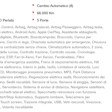
Cambio Automatico (8)
66.000 Km
 Perlato
5 Porte
Control, Airbag, Airbag laterali, Airbag Passeggero, Airbag testa,
i elettrici, Android Auto, Apple CarPlay, Assistente abbaglianti,
 digitale, Bluetooth, Boardcomputer, Bracciolo, Carica per
one, Cerchi in lega, Chiamata automatica per emergenze, Chiusura
ra centralizzata senza chiave, Climatizzatore automatico, 2 zone,
 della corsia, Controllo trazione, Controllo vocale, Cronologia
trol, ESP, Fari bi-Xeno, Fari Xenon, Fendinebbia, Filtro
ata d'emergenza assistita, Freno di stazionamento elettrico, Hill
 elettronico, Interni in pelle, Isofix, Limitatore di velocità, Luci
LED, Monitoraggio pressione pneumatici, MP3, Park Distance
osteriore elettrico, Regolazione elettrica sedili, Riconoscimento dei
ino, Sedili riscaldati, Sensore di luce, Sensore di pioggia, Sensori di
, Servosterzo, Sistema di avviso di distanza, Navigatore satellitare,
chietti laterali elettrici, Specchietto retrovisore con funzione
tart/Stop Automatico, Supporto lombare, Telecamera per
 Touch screen, Trazione integrale, USB, Vetri oscurati, Vivavoce,
, Volante riscaldabile