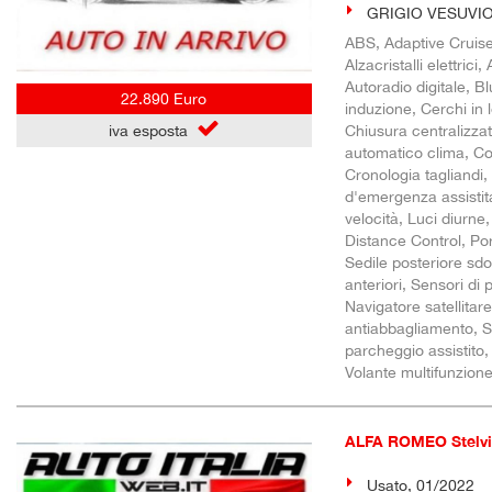
GRIGIO VESUVIO 
ABS, Adaptive Cruise 
Alzacristalli elettric
Autoradio digitale, 
22.890 Euro
induzione, Cerchi in
Chiusura centralizza
iva esposta
automatico clima, Con
Cronologia tagliandi,
d'emergenza assistita
velocità, Luci diurn
Distance Control, Por
Sedile posteriore sdo
anteriori, Sensori di
Navigatore satellitare
antiabbagliamento, S
parcheggio assistito,
Volante multifunzion
ALFA ROMEO Stelv
Usato, 01/2022