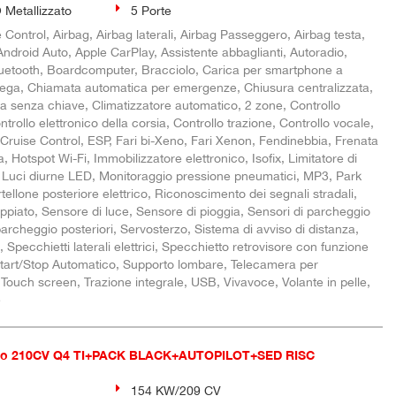
Metallizzato
5 Porte
Control, Airbag, Airbag laterali, Airbag Passeggero, Airbag testa,
i, Android Auto, Apple CarPlay, Assistente abbaglianti, Autoradio,
Bluetooth, Boardcomputer, Bracciolo, Carica per smartphone a
 lega, Chiamata automatica per emergenze, Chiusura centralizzata,
ta senza chiave, Climatizzatore automatico, 2 zone, Controllo
trollo elettronico della corsia, Controllo trazione, Controllo vocale,
 Cruise Control, ESP, Fari bi-Xeno, Fari Xenon, Fendinebbia, Frenata
, Hotspot Wi-Fi, Immobilizzatore elettronico, Isofix, Limitatore di
e, Luci diurne LED, Monitoraggio pressione pneumatici, MP3, Park
tellone posteriore elettrico, Riconoscimento dei segnali stradali,
ppiato, Sensore di luce, Sensore di pioggia, Sensori di parcheggio
 parcheggio posteriori, Servosterzo, Sistema di avviso di distanza,
, Specchietti laterali elettrici, Specchietto retrovisore con funzione
tart/Stop Automatico, Supporto lombare, Telecamera per
 Touch screen, Trazione integrale, USB, Vivavoce, Volante in pelle,
e
io 210CV Q4 TI+PACK BLACK+AUTOPILOT+SED RISC
154 KW/209 CV