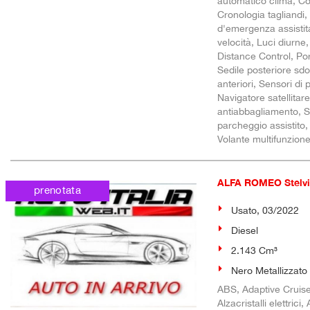
automatico clima, Con
Cronologia tagliandi,
d'emergenza assistita
velocità, Luci diurn
Distance Control, Por
Sedile posteriore sdo
anteriori, Sensori di
Navigatore satellitare
antiabbagliamento, S
parcheggio assistito,
Volante multifunzion
ALFA ROMEO Stel
prenotata
Usato, 03/2022
Diesel
2.143 Cm³
Nero Metallizzato
ABS, Adaptive Cruise 
Alzacristalli elettric