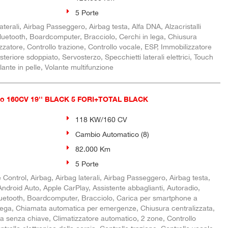
5 Porte
aterali, Airbag Passeggero, Airbag testa, Alfa DNA, Alzacristalli
 Bluetooth, Boardcomputer, Bracciolo, Cerchi in lega, Chiusura
izzatore, Controllo trazione, Controllo vocale, ESP, Immobilizzatore
steriore sdoppiato, Servosterzo, Specchietti laterali elettrici, Touch
ante in pelle, Volante multifunzione
o 160CV 19'' BLACK 5 FORI+TOTAL BLACK
118 KW/160 CV
Cambio Automatico (8)
82.000 Km
5 Porte
Control, Airbag, Airbag laterali, Airbag Passeggero, Airbag testa,
i, Android Auto, Apple CarPlay, Assistente abbaglianti, Autoradio,
Bluetooth, Boardcomputer, Bracciolo, Carica per smartphone a
 lega, Chiamata automatica per emergenze, Chiusura centralizzata,
ta senza chiave, Climatizzatore automatico, 2 zone, Controllo