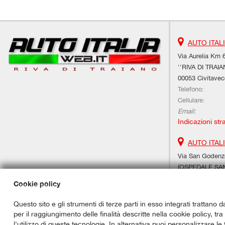
AUTO ITAL
Via Aurelia Km 6
''RIVA DI TRAIA
00053 Civitavec
Telefono:
Cellulare:
Email:
Indicazioni str
AUTO ITAL
Via San Godenzo
(OSPEDALE SAN 
00189 Roma (R
Cookie policy
Mauro Fraioli:
Ufficio:
Questo sito e gli strumenti di terze parti in esso integrati trattano d
Email:
per il raggiungimento delle finalità descritte nella cookie policy, tr
Indicazioni str
l'utilizzo di queste tecnologie. In alternativa puoi personalizzare le