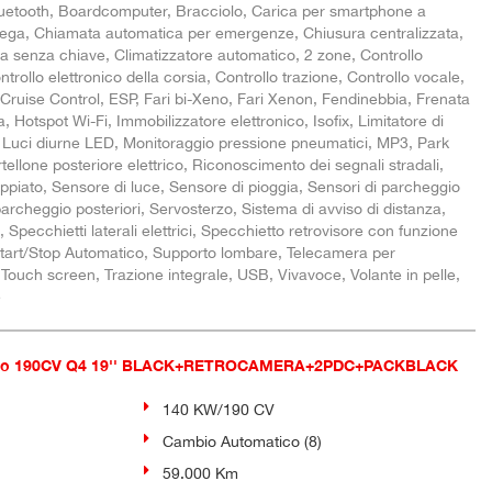
Bluetooth, Boardcomputer, Bracciolo, Carica per smartphone a
 lega, Chiamata automatica per emergenze, Chiusura centralizzata,
ta senza chiave, Climatizzatore automatico, 2 zone, Controllo
trollo elettronico della corsia, Controllo trazione, Controllo vocale,
 Cruise Control, ESP, Fari bi-Xeno, Fari Xenon, Fendinebbia, Frenata
, Hotspot Wi-Fi, Immobilizzatore elettronico, Isofix, Limitatore di
e, Luci diurne LED, Monitoraggio pressione pneumatici, MP3, Park
tellone posteriore elettrico, Riconoscimento dei segnali stradali,
ppiato, Sensore di luce, Sensore di pioggia, Sensori di parcheggio
 parcheggio posteriori, Servosterzo, Sistema di avviso di distanza,
, Specchietti laterali elettrici, Specchietto retrovisore con funzione
tart/Stop Automatico, Supporto lombare, Telecamera per
 Touch screen, Trazione integrale, USB, Vivavoce, Volante in pelle,
e
vio 190CV Q4 19'' BLACK+RETROCAMERA+2PDC+PACKBLACK
140 KW/190 CV
Cambio Automatico (8)
59.000 Km