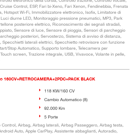
trollo elettronico della corsia, Controllo trazione, Controllo vocale,
 Cruise Control, ESP, Fari bi-Xeno, Fari Xenon, Fendinebbia, Frenata
, Hotspot Wi-Fi, Immobilizzatore elettronico, Isofix, Limitatore di
e, Luci diurne LED, Monitoraggio pressione pneumatici, MP3, Park
tellone posteriore elettrico, Riconoscimento dei segnali stradali,
ppiato, Sensore di luce, Sensore di pioggia, Sensori di parcheggio
 parcheggio posteriori, Servosterzo, Sistema di avviso di distanza,
, Specchietti laterali elettrici, Specchietto retrovisore con funzione
tart/Stop Automatico, Supporto lombare, Telecamera per
 Touch screen, Trazione integrale, USB, Vivavoce, Volante in pelle,
e
vio 160CV+RETROCAMERA+2PDC+PACK BLACK
118 KW/160 CV
Cambio Automatico (8)
92.000 Km
5 Porte
Control, Airbag, Airbag laterali, Airbag Passeggero, Airbag testa,
i, Android Auto, Apple CarPlay, Assistente abbaglianti, Autoradio,