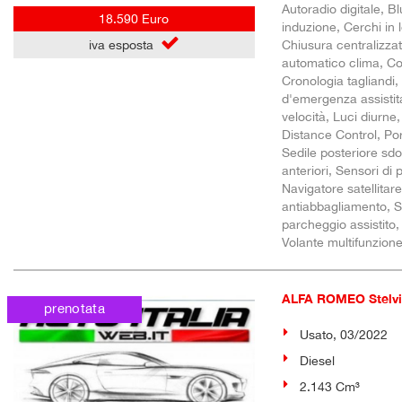
Autoradio digitale, 
18.590 Euro
induzione, Cerchi in
Chiusura centralizza
iva esposta
automatico clima, Con
Cronologia tagliandi,
d'emergenza assistita
velocità, Luci diurn
Distance Control, Por
Sedile posteriore sdo
anteriori, Sensori di
Navigatore satellitare
antiabbagliamento, S
parcheggio assistito,
Volante multifunzion
ALFA ROMEO Stel
prenotata
Usato, 03/2022
Diesel
2.143 Cm³