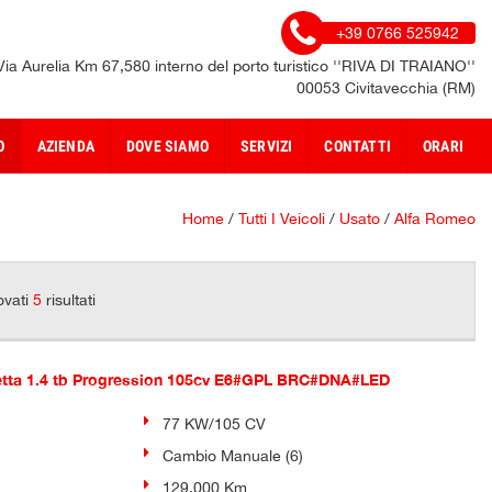
+39 0766 525942
Via Aurelia Km 67,580 interno del porto turistico ''RIVA DI TRAIANO''
00053 Civitavecchia (RM)
O
AZIENDA
DOVE SIAMO
SERVIZI
CONTATTI
ORARI
Home
/
Tutti I Veicoli
/
Usato
/
Alfa Romeo
ovati
5
risultati
tta 1.4 tb Progression 105cv E6#GPL BRC#DNA#LED
77 KW/105 CV
Cambio Manuale (6)
129.000 Km