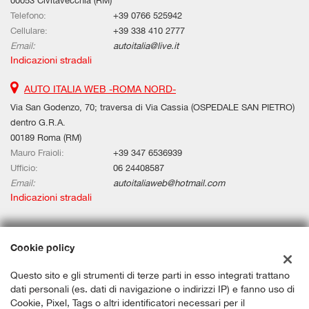
00053 Civitavecchia (RM)
Telefono:
+39 0766 525942
Cellulare:
+39 338 410 2777
Email:
autoitalia@live.it
Indicazioni stradali
AUTO ITALIA WEB -ROMA NORD-
Via San Godenzo, 70; traversa di Via Cassia (OSPEDALE SAN PIETRO)
dentro G.R.A.
00189 Roma (RM)
Mauro Fraioli:
+39 347 6536939
Ufficio:
06 24408587
Email:
autoitaliaweb@hotmail.com
Indicazioni stradali
Dati fiscali:
Cookie policy
Auto Italia Web Srls
Questo sito e gli strumenti di terze parti in esso integrati trattano
Via Aurelia Km 67,580, Civitavecchia (RM)
dati personali (es. dati di navigazione o indirizzi IP) e fanno uso di
C.F/P.IVA:
12659191006
Cookie, Pixel, Tags o altri identificatori necessari per il
Registro delle imprese:
RM