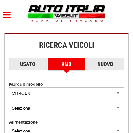
HOME
PARCO AUTO
RICERCA VEICOLI
AZIENDA
DOVE SIAMO
USATO
KM0
NUOVO
SERVIZI
Marca e modello
CONTATTI
ORARI
Alimentazione