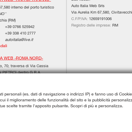
Auto Italia Web Srls
7,580 interno del porto turistico
Via Aurelia Km 67,580, Civitavecch
NO''
C.F/P.IVA:
12659191006
chia (RM)
Registro delle imprese:
RM
+39 0766 525942
+39 338 410 2777
autoitalia@live.it
adali
IA WEB -ROMA NORD-
, 70; traversa di Via Cassia
PIETRO) dentro G.R.A.
M)
+39 347 6536939
06 24408587
ati personali (es. dati di navigazione o indirizzi IP) e fanno uso di Cookie
autoitaliaweb@hotmail.com
a cui il miglioramento delle funzionalità del sito e la pubblicità personal
adali
 tue scelte tramite l'apposito pulsante. Scopri di più e personalizza.
ggi l'informativa sulla privacy
-
Cookie Policy