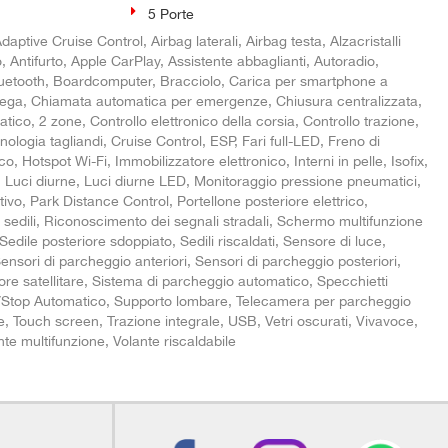
5 Porte
ptive Cruise Control, Airbag laterali, Airbag testa, Alzacristalli
o, Antifurto, Apple CarPlay, Assistente abbaglianti, Autoradio,
Bluetooth, Boardcomputer, Bracciolo, Carica per smartphone a
 lega, Chiamata automatica per emergenze, Chiusura centralizzata,
tico, 2 zone, Controllo elettronico della corsia, Controllo trazione,
nologia tagliandi, Cruise Control, ESP, Fari full-LED, Freno di
o, Hotspot Wi-Fi, Immobilizzatore elettronico, Interni in pelle, Isofix,
à, Luci diurne, Luci diurne LED, Monitoraggio pressione pneumatici,
vo, Park Distance Control, Portellone posteriore elettrico,
 sedili, Riconoscimento dei segnali stradali, Schermo multifunzione
Sedile posteriore sdoppiato, Sedili riscaldati, Sensore di luce,
ensori di parcheggio anteriori, Sensori di parcheggio posteriori,
re satellitare, Sistema di parcheggio automatico, Specchietti
tart/Stop Automatico, Supporto lombare, Telecamera per parcheggio
ile, Touch screen, Trazione integrale, USB, Vetri oscurati, Vivavoce,
nte multifunzione, Volante riscaldabile