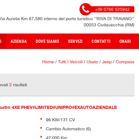
+39 0766 525942
Via Aurelia Km 67,580 interno del porto turistico ''RIVA DI TRAIANO''
00053 Civitavecchia (RM)
O
AZIENDA
DOVE SIAMO
SERVIZI
CONTATTI
ORARI
Home
/
Tutti I Veicoli
/
Usato
/
Jeep
/
Compass
ovati
2
risultati
 turbo 4XE PHEV#LIMITED#UNIPRO#EXAUTOAZIENDALE
96 KW/131 CV
Cambio Automatico (6)
42.000 Km