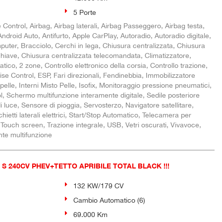
5 Porte
Control, Airbag, Airbag laterali, Airbag Passeggero, Airbag testa,
i, Android Auto, Antifurto, Apple CarPlay, Autoradio, Autoradio digitale,
uter, Bracciolo, Cerchi in lega, Chiusura centralizzata, Chiusura
chiave, Chiusura centralizzata telecomandata, Climatizzatore,
tico, 2 zone, Controllo elettronico della corsia, Controllo trazione,
ise Control, ESP, Fari direzionali, Fendinebbia, Immobilizzatore
n pelle, Interni Misto Pelle, Isofix, Monitoraggio pressione pneumatici,
, Schermo multifunzione interamente digitale, Sedile posteriore
 luce, Sensore di pioggia, Servosterzo, Navigatore satellitare,
etti laterali elettrici, Start/Stop Automatico, Telecamera per
 Touch screen, Trazione integrale, USB, Vetri oscurati, Vivavoce,
ante multifunzione
 S 240CV PHEV+TETTO APRIBILE TOTAL BLACK !!!
132 KW/179 CV
Cambio Automatico (6)
69.000 Km