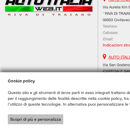
Via Aurelia Km 6
''RIVA DI TRAIA
00053 Civitavec
Telefono:
Cellulare:
Email:
Indicazioni str
AUTO ITAL
Via San Godenzo
(OSPEDALE SAN 
00189 Roma (R
Cookie policy
Mauro Fraioli:
Ufficio:
Questo sito e gli strumenti di terze parti in esso integrati trattano d
Email:
per il raggiungimento delle finalità descritte nella cookie policy, tr
Indicazioni str
l'utilizzo di queste tecnologie. In alternativa puoi personalizzare le
Copyright © 2026 GestionaleAuto.com S.r.l., Tutti i diritti riservati -
Scopri di più e personalizza
Le