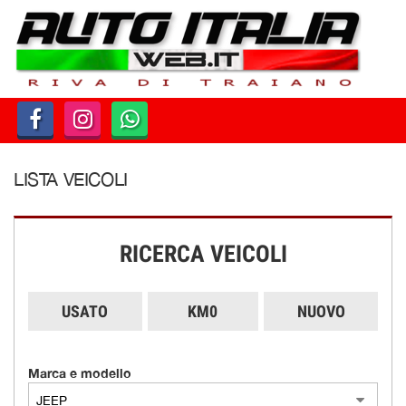
HOME
PARCO AUTO
AZIENDA
LISTA VEICOLI
DOVE SIAMO
SERVIZI
RICERCA VEICOLI
CONTATTI
USATO
KM0
NUOVO
ORARI
Marca e modello