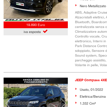
Nero Metallizzato
ABS, Adaptive Cruise 
Alzacristalli elettric
Bluetooth, Boardcomp
19.890 Euro
centralizzata senza 
Climatizzatore automa
iva esposta
Controllo vocale, Cru
elettronico, Interni i
Park Distance Control
sdoppiato, Sensore di
Sound system, Specchi
parcheggio assistito,
Volante in pelle, Vol
JEEP Compass 4XE
Usato, 01/2022
Elettrica/Benzina
1.332 Cm³