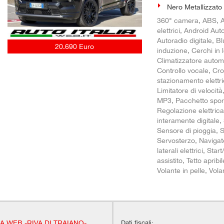
Nero Metallizzato
360° camera, ABS, Ada
elettrici, Android Aut
Autoradio digitale, 
20.690 Euro
induzione, Cerchi in
Climatizzatore automa
Controllo vocale, Cro
stazionamento elettric
Limitatore di velocit
MP3, Pacchetto sporti
Regolazione elettrica
interamente digitale, 
Sensore di pioggia, S
Servosterzo, Navigato
laterali elettrici, S
assistito, Tetto aprib
Volante in pelle, Vola
Dati fiscali:
IA WEB -RIVA DI TRAIANO-