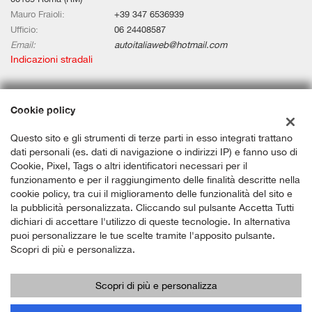
Mauro Fraioli:
+39 347 6536939
Ufficio:
06 24408587
Email:
autoitaliaweb@hotmail.com
Indicazioni stradali
Dati fiscali:
Cookie policy
Auto Italia Web Srls
Questo sito e gli strumenti di terze parti in esso integrati trattano
Via Aurelia Km 67,580, Civitavecchia (RM)
dati personali (es. dati di navigazione o indirizzi IP) e fanno uso di
C.F/P.IVA:
12659191006
Cookie, Pixel, Tags o altri identificatori necessari per il
Registro delle imprese:
RM
funzionamento e per il raggiungimento delle finalità descritte nella
cookie policy, tra cui il miglioramento delle funzionalità del sito e
la pubblicità personalizzata. Cliccando sul pulsante Accetta Tutti
dichiari di accettare l'utilizzo di queste tecnologie. In alternativa
puoi personalizzare le tue scelte tramite l'apposito pulsante.
Scopri di più e personalizza.
Scopri di più e personalizza
Copyright © 2026 GestionaleAuto.com S.r.l., Tutti i diritti riservati -
Leggi l'informativa sulla privacy
-
Cookie Policy