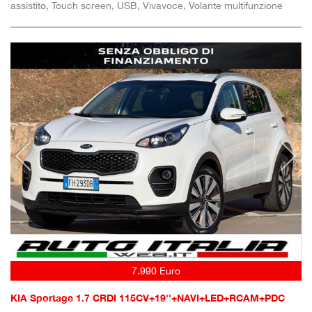
assistito, Touch screen, USB, Vivavoce, Volante multifunzione
7.990 Euro
KIA Sportage 1.7 CRDI 115CV+19''+NAVI+LED+RCAM+PDC