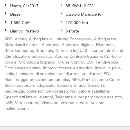
Usato, 01/2017
85 KW/116 CV
Diesel
Cambio Manuale (6)
1.685 Cm³
175.000 Km
Bianco Pastello
5 Porte
ABS, Airbag, Airbag laterali, Airbag Passeggero, Airbag testa,
Alzacristalli elettrici, Autoradio, Autoradio digitale, Bluetooth,
Boardcomputer, Bracciolo, Cerchi in lega, Chiusura centralizzata,
Climatizzatore automatico, 2 zone, Controllo trazione, Controllo
vocale, Cronologia tagliandi, Cruise Control, ESP, Fendinebbia,
Filtro antiparticolato, Immobilizzatore elettronico, Interni in pelle,
Isofix, Limitatore di velocità, Luci diurne, Luci diurne LED,
Monitoraggio pressione pneumatici, MP3, Park Distance Control,
Sedile posteriore sdoppiato, Sensore di luce, Sensori di
parcheggio posteriori, Servosterzo, Navigatore satellitare,
Specchietti laterali elettrici, Telecamera per parcheggio assistito,
USB, Vetri oscurati, Vivavoce, Volante in pelle, Volante
multifunzione