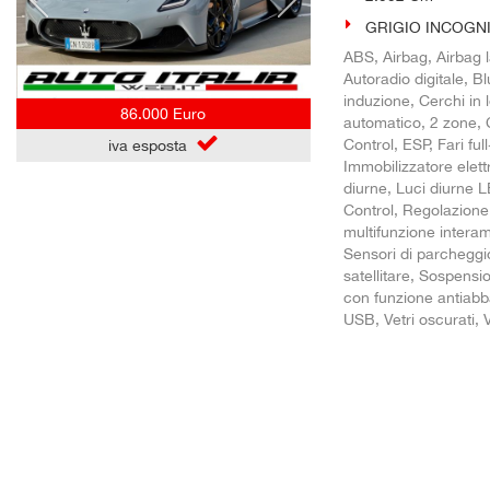
GRIGIO INCOGNIT
ABS, Airbag, Airbag l
Autoradio digitale, 
induzione, Cerchi in 
86.000 Euro
automatico, 2 zone, C
Control, ESP, Fari fu
iva esposta
Immobilizzatore elettr
diurne, Luci diurne 
Control, Regolazione 
multifunzione interame
Sensori di parcheggio
satellitare, Sospensio
con funzione antiabb
USB, Vetri oscurati, 