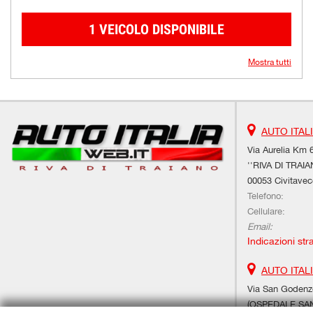
1 VEICOLO DISPONIBILE
Mostra tutti
AUTO ITAL
Via Aurelia Km 6
''RIVA DI TRAIA
00053 Civitavec
Telefono:
Cellulare:
Email:
Indicazioni str
AUTO ITAL
Via San Godenzo
(OSPEDALE SAN 