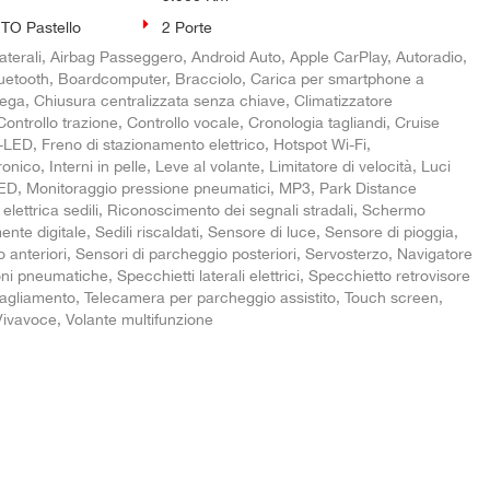
O Pastello
2 Porte
aterali, Airbag Passeggero, Android Auto, Apple CarPlay, Autoradio,
Bluetooth, Boardcomputer, Bracciolo, Carica per smartphone a
lega, Chiusura centralizzata senza chiave, Climatizzatore
ontrollo trazione, Controllo vocale, Cronologia tagliandi, Cruise
ll-LED, Freno di stazionamento elettrico, Hotspot Wi-Fi,
onico, Interni in pelle, Leve al volante, Limitatore di velocità, Luci
LED, Monitoraggio pressione pneumatici, MP3, Park Distance
elettrica sedili, Riconoscimento dei segnali stradali, Schermo
nte digitale, Sedili riscaldati, Sensore di luce, Sensore di pioggia,
 anteriori, Sensori di parcheggio posteriori, Servosterzo, Navigatore
ni pneumatiche, Specchietti laterali elettrici, Specchietto retrovisore
agliamento, Telecamera per parcheggio assistito, Touch screen,
Vivavoce, Volante multifunzione