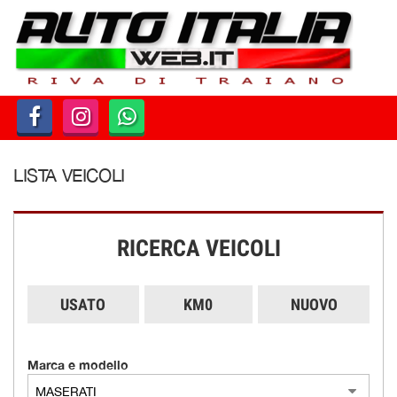
HOME
PARCO AUTO
AZIENDA
LISTA VEICOLI
DOVE SIAMO
SERVIZI
RICERCA VEICOLI
CONTATTI
USATO
KM0
NUOVO
ORARI
Marca e modello