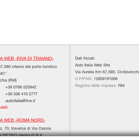
Dati fiscali:
IA WEB -RIVA DI TRAIANO-
Auto Italia Web Srls
7,580 interno del porto turistico
Via Aurelia Km 67,580, Civitavecch
NO''
C.F/P.IVA:
12659191006
chia (RM)
Registro delle imprese:
RM
+39 0766 525942
+39 338 410 2777
autoitalia@live.it
adali
IA WEB -ROMA NORD-
, 70; traversa di Via Cassia
PIETRO) dentro G.R.A.