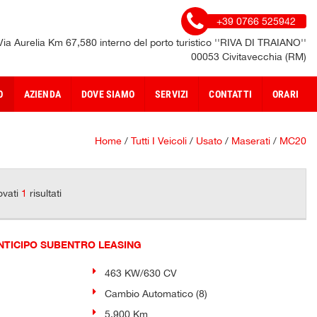
+39 0766 525942
Via Aurelia Km 67,580 interno del porto turistico ''RIVA DI TRAIANO''
00053 Civitavecchia (RM)
O
AZIENDA
DOVE SIAMO
SERVIZI
CONTATTI
ORARI
Home
/
Tutti I Veicoli
/
Usato
/
Maserati
/
MC20
ovati
1
risultati
NTICIPO SUBENTRO LEASING
463 KW/630 CV
Cambio Automatico (8)
5.900 Km