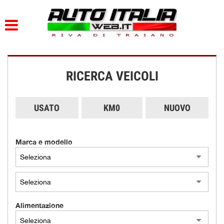
HOME
PARCO AUTO
RICERCA VEICOLI
AZIENDA
DOVE SIAMO
USATO
KM0
NUOVO
SERVIZI
Marca e modello
CONTATTI
ORARI
Alimentazione