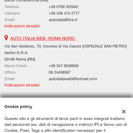
00053 Civitavecchia (RM)
Telefono:
+39 0766 525942
Cellulare:
+39 338 410 2777
Email:
autoitalia@live.it
Indicazioni stradali
AUTO ITALIA WEB -ROMA NORD-
Via San Godenzo, 70; traversa di Via Cassia (OSPEDALE SAN PIETRO)
dentro G.R.A.
00189 Roma (RM)
Mauro Fraioli:
+39 347 6536939
Ufficio:
06 24408587
Email:
autoitaliaweb@hotmail.com
Indicazioni stradali
Dati fiscali:
Cookie policy
Auto Italia Web Srls
Questo sito e gli strumenti di terze parti in esso integrati trattano
Via Aurelia Km 67,580, Civitavecchia (RM)
dati personali (es. dati di navigazione o indirizzi IP) e fanno uso di
C.F/P.IVA:
12659191006
Cookie, Pixel, Tags o altri identificatori necessari per il
Registro delle imprese:
RM