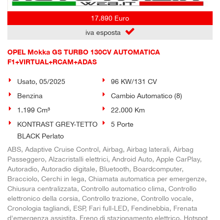
17.890 Euro
iva esposta
OPEL Mokka GS TURBO 130CV AUTOMATICA
F1+VIRTUAL+RCAM+ADAS
Usato, 05/2025
96 KW/131 CV
Benzina
Cambio Automatico (8)
1.199 Cm³
22.000 Km
KONTRAST GREY-TETTO
5 Porte
BLACK Perlato
ABS, Adaptive Cruise Control, Airbag, Airbag laterali, Airbag
Passeggero, Alzacristalli elettrici, Android Auto, Apple CarPlay,
Autoradio, Autoradio digitale, Bluetooth, Boardcomputer,
Bracciolo, Cerchi in lega, Chiamata automatica per emergenze,
Chiusura centralizzata, Controllo automatico clima, Controllo
elettronico della corsia, Controllo trazione, Controllo vocale,
Cronologia tagliandi, ESP, Fari full-LED, Fendinebbia, Frenata
d'emergenza assistita, Freno di stazionamento elettrico, Hotspot