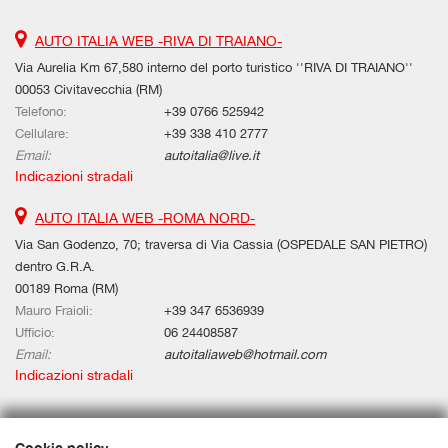
AUTO ITALIA WEB -RIVA DI TRAIANO-
Via Aurelia Km 67,580 interno del porto turistico ''RIVA DI TRAIANO''
00053 Civitavecchia (RM)
Telefono:
+39 0766 525942
Cellulare:
+39 338 410 2777
Email:
autoitalia@live.it
Indicazioni stradali
AUTO ITALIA WEB -ROMA NORD-
Via San Godenzo, 70; traversa di Via Cassia (OSPEDALE SAN PIETRO)
dentro G.R.A.
00189 Roma (RM)
Mauro Fraioli:
+39 347 6536939
Ufficio:
06 24408587
Email:
autoitaliaweb@hotmail.com
Indicazioni stradali
Dati fiscali:
Cookie policy