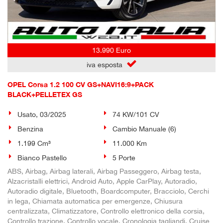
13.990 Euro
iva esposta
OPEL Corsa 1.2 100 CV GS+NAVI16:9+PACK
BLACK+PELLETEX GS
Usato, 03/2025
74 KW/101 CV
Benzina
Cambio Manuale (6)
1.199 Cm³
11.000 Km
Bianco Pastello
5 Porte
ABS, Airbag, Airbag laterali, Airbag Passeggero, Airbag testa,
Alzacristalli elettrici, Android Auto, Apple CarPlay, Autoradio,
Autoradio digitale, Bluetooth, Boardcomputer, Bracciolo, Cerchi
in lega, Chiamata automatica per emergenze, Chiusura
centralizzata, Climatizzatore, Controllo elettronico della corsia,
Controllo trazione, Controllo vocale, Cronologia tagliandi, Cruise