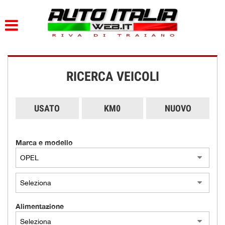
HOME
PARCO AUTO
RICERCA VEICOLI
AZIENDA
DOVE SIAMO
USATO
KM0
NUOVO
SERVIZI
Marca e modello
CONTATTI
ORARI
Alimentazione