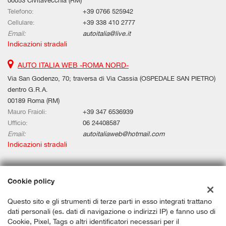
00053 Civitavecchia (RM)
Telefono:
+39 0766 525942
Cellulare:
+39 338 410 2777
Email:
autoitalia@live.it
Indicazioni stradali
AUTO ITALIA WEB -ROMA NORD-
Via San Godenzo, 70; traversa di Via Cassia (OSPEDALE SAN PIETRO)
dentro G.R.A.
00189 Roma (RM)
Mauro Fraioli:
+39 347 6536939
Ufficio:
06 24408587
Email:
autoitaliaweb@hotmail.com
Indicazioni stradali
Dati fiscali:
Cookie policy
Auto Italia Web Srls
Questo sito e gli strumenti di terze parti in esso integrati trattano
Via Aurelia Km 67,580, Civitavecchia (RM)
dati personali (es. dati di navigazione o indirizzi IP) e fanno uso di
C.F/P.IVA:
12659191006
Cookie, Pixel, Tags o altri identificatori necessari per il
Registro delle imprese:
RM