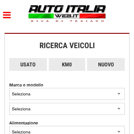
HOME
PARCO AUTO
RICERCA VEICOLI
AZIENDA
DOVE SIAMO
USATO
KM0
NUOVO
SERVIZI
Marca e modello
CONTATTI
ORARI
Alimentazione