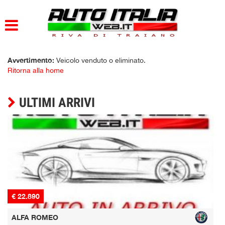
HOME
PARCO AUTO
Avvertimento:
Veicolo venduto o eliminato.
Ritorna alla home
AZIENDA
ULTIMI ARRIVI
DOVE SIAMO
SERVIZI
CONTATTI
ORARI
€ 22.890
€
ALFA ROMEO