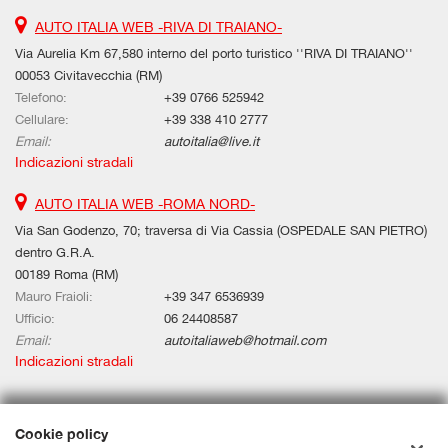
AUTO ITALIA WEB -RIVA DI TRAIANO-
Via Aurelia Km 67,580 interno del porto turistico ''RIVA DI TRAIANO''
00053 Civitavecchia (RM)
Telefono:
+39 0766 525942
Cellulare:
+39 338 410 2777
Email:
autoitalia@live.it
Indicazioni stradali
AUTO ITALIA WEB -ROMA NORD-
Via San Godenzo, 70; traversa di Via Cassia (OSPEDALE SAN PIETRO)
dentro G.R.A.
00189 Roma (RM)
Mauro Fraioli:
+39 347 6536939
Ufficio:
06 24408587
Email:
autoitaliaweb@hotmail.com
Indicazioni stradali
Dati fiscali:
Cookie policy