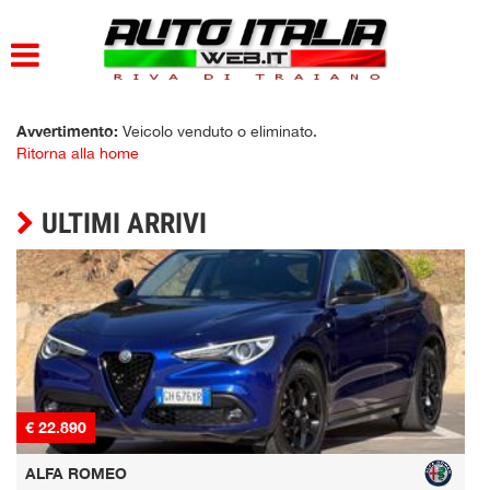
HOME
PARCO AUTO
Avvertimento:
Veicolo venduto o eliminato.
Ritorna alla home
AZIENDA
ULTIMI ARRIVI
DOVE SIAMO
SERVIZI
CONTATTI
ORARI
€ 22.890
€
ALFA ROMEO