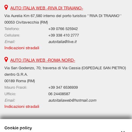
AUTO ITALIA WEB -RIVA DI TRAIANO-
Via Aurelia Km 67,580 interno del porto turistico ''RIVA DI TRAIANO''
00053 Civitavecchia (RM)
Telefono:
+39 0766 525942
Cellulare:
+39 338 410 2777
Email:
autoitalia@live.it
Indicazioni stradali
AUTO ITALIA WEB -ROMA NORD-
Via San Godenzo, 70; traversa di Via Cassia (OSPEDALE SAN PIETRO)
dentro G.R.A.
00189 Roma (RM)
Mauro Fraioli:
+39 347 6536939
Ufficio:
06 24408587
Email:
autoitaliaweb@hotmail.com
Indicazioni stradali
Dati fiscali:
Cookie policy